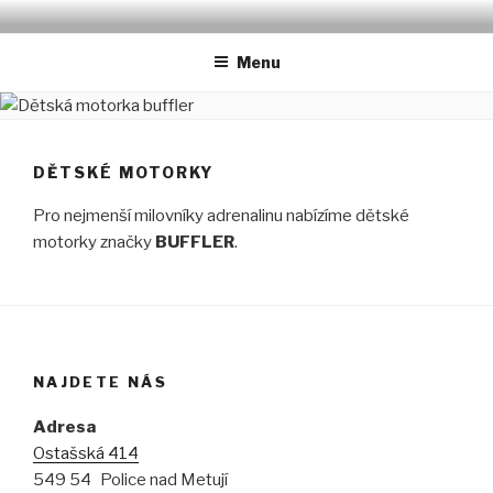
Přejít
AUTODÍLY | ČTYŘKOLKY |
Prodej & Servis Auto Moto
k
SKÚTRY | ELEKTROVOZÍTKA |
Menu
obsahu
webu
AUTOPŘÍVĚSY
DĚTSKÉ MOTORKY
Pro nejmenší milovníky adrenalinu nabízíme dětské
motorky značky
BUFFLER
.
NAJDETE NÁS
Adresa
Ostašská 414
549 54 Police nad Metují